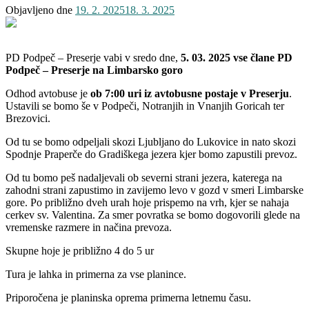
Objavljeno dne
19. 2. 2025
18. 3. 2025
PD Podpeč – Preserje vabi v sredo dne,
5. 03. 2025 vse člane PD
Podpeč – Preserje na
Limbarsko goro
Odhod avtobuse je
ob 7:00 uri iz avtobusne postaje v Preserju
.
Ustavili se bomo še v Podpeči, Notranjih in Vnanjih Goricah ter
Brezovici.
Od tu se bomo odpeljali skozi Ljubljano do Lukovice in nato skozi
Spodnje Praperče do Gradiškega jezera kjer bomo zapustili prevoz.
Od tu bomo peš nadaljevali ob severni strani jezera, katerega na
zahodni strani zapustimo in zavijemo levo v gozd v smeri Limbarske
gore. Po približno dveh urah hoje prispemo na vrh, kjer se nahaja
cerkev sv. Valentina. Za smer povratka se bomo dogovorili glede na
vremenske razmere in načina prevoza.
Skupne hoje je približno 4 do 5 ur
Tura je lahka in primerna za vse planince.
Priporočena je planinska oprema primerna letnemu času.