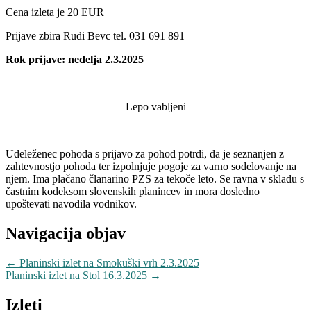
Cena izleta je 20 EUR
Prijave zbira Rudi Bevc tel. 031 691 891
Rok prijave: nedelja 2.3.2025
Lepo vabljeni
Udeleženec pohoda s prijavo za pohod potrdi, da je seznanjen z
zahtevnostjo pohoda ter izpolnjuje pogoje za varno sodelovanje na
njem. Ima plačano članarino PZS za tekoče leto. Se ravna v skladu s
častnim kodeksom slovenskih planincev in mora dosledno
upoštevati navodila vodnikov.
Navigacija objav
←
Planinski izlet na Smokuški vrh 2.3.2025
Planinski izlet na Stol 16.3.2025
→
Izleti