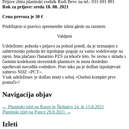
Prijave zbira planinski vodnik Rudi Bevc na tel.: 031 691 891
Rok za prijave: sreda 18. 08. 2021
Cena prevoza je 30 €
Pridržujem si pravico spremembe izleta glede na razmere.
Vabljeni
Udeleženec pohoda s prijavo za pohod potrdi, da je seznanjen z
zahtevnostjo pohoda ter izpolnjuje pogoje za varno sodelovanje na
njem. Ima plačano članarino PZS za tekoče leto. Se ravna v skladu s
častnim kodeksom slovenskih planincev in mora dosledno
upoštevati navodila vodnikov. Prav tako pa je dolžan izpolnjevati
zahtevo NIJZ »PCT«.
Vsak udeleženec je dolžan imeti s seboj »Osebni komplet prve
pomoči«!
Navigacija objav
←
Planinski izlet na Razor in Škrlatico 14. in 15.8.2021
Planinski izlet na Ponce 29.8.2021
→
Izleti