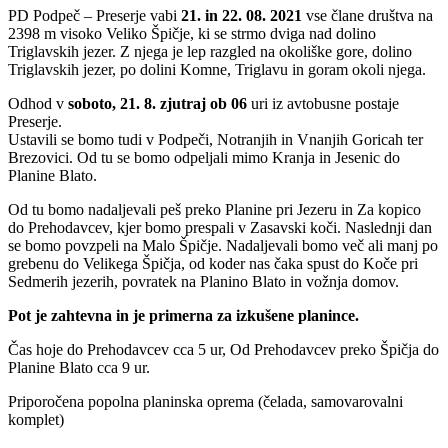
PD Podpeč – Preserje vabi
21. in 22. 08. 2021
vse člane društva na
2398 m visoko Veliko Špičje, ki se strmo dviga nad dolino
Triglavskih jezer. Z njega je lep razgled na okoliške gore, dolino
Triglavskih jezer, po dolini Komne, Triglavu in goram okoli njega.
Odhod v
soboto, 21. 8. zjutraj ob 06
uri iz avtobusne postaje
Preserje.
Ustavili se bomo tudi v Podpeči, Notranjih in Vnanjih Goricah ter
Brezovici. Od tu se bomo odpeljali mimo Kranja in Jesenic do
Planine Blato.
Od tu bomo nadaljevali peš preko Planine pri Jezeru in Za kopico
do Prehodavcev, kjer bomo prespali v Zasavski koči. Naslednji dan
se bomo povzpeli na Malo Špičje. Nadaljevali bomo več ali manj po
grebenu do Velikega Špičja, od koder nas čaka spust do Koče pri
Sedmerih jezerih, povratek na Planino Blato in vožnja domov.
Pot je zahtevna in je primerna za izkušene planince.
Čas hoje do Prehodavcev cca 5 ur, Od Prehodavcev preko Špičja do
Planine Blato cca 9 ur.
Priporočena popolna planinska oprema (čelada, samovarovalni
komplet)