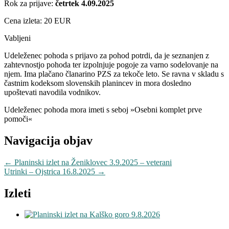
Rok za prijave:
četrtek 4.09.2025
Cena izleta: 20 EUR
Vabljeni
Udeleženec pohoda s prijavo za pohod potrdi, da je seznanjen z
zahtevnostjo pohoda ter izpolnjuje pogoje za varno sodelovanje na
njem. Ima plačano članarino PZS za tekoče leto. Se ravna v skladu s
častnim kodeksom slovenskih planincev in mora dosledno
upoštevati navodila vodnikov.
Udeleženec pohoda mora imeti s seboj »Osebni komplet prve
pomoči«
Navigacija objav
←
Planinski izlet na Ženiklovec 3.9.2025 – veterani
Utrinki – Ojstrica 16.8.2025
→
Izleti