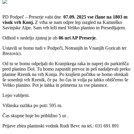
PD Podpeč – Preserje vabi dne
07.09. 2025 vse člane na 1803 m
visok vrh Konj.
Z vrha se nam odpre lep razgled na Kamniško
Savinjske Alpe. Sam vrh leži med Veliko planino in Presedljajem.
Odhod v nedeljo zjutraj je ob
06 uri AP Preserje
.
Ustavili se bomo tudi v Podpeči, Notranjih in Vnanjih Goricah ter
Brezovici.
Od tu se bomo odpeljali do Kranjskega raka in naprej do parkirišča
pred planino Dol. Tu bomo zapustili prevoz in peš nadaljevali preko
planine Rzenik na vrh Konja. Po krajšem počitku se bomo obiskali
še sosednji vrh Rzenik, če pa bo čas in volja pa lahko obiščemo še
Veliko planino. Pot je lahka in primerna za vse planince.
Lepo vabljeni.
Višinska razlika po poti: 595 m.
Čas skupne hoje bo približno 5 ur .
Prijave zbira planinski vodnik Rudi Bevc na tel.: 031 691 891