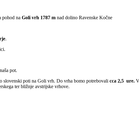
na pohod na
Goli vrh 1787 m
nad dolino Ravenske Kočne
rje
.
ci.
naša pot.
 slovenski poti na Goli vrh. Do vrha bomo potrebovali
cca 2,5 ure.
V
skega ter bližnje avstrijske vrhove.