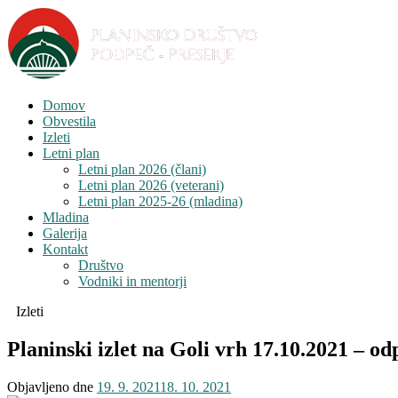
Domov
Obvestila
Izleti
Letni plan
Letni plan 2026 (člani)
Letni plan 2026 (veterani)
Letni plan 2025-26 (mladina)
Mladina
Galerija
Kontakt
Društvo
Vodniki in mentorji
Izleti
Planinski izlet na Goli vrh 17.10.2021 – 
Objavljeno dne
19. 9. 2021
18. 10. 2021