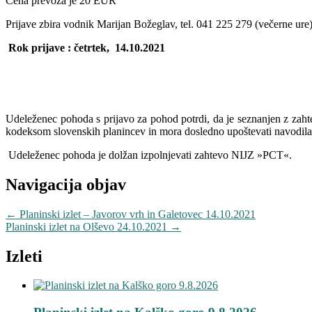
Cena prevoza je 20 EUR
Prijave zbira vodnik Marijan Božeglav, tel. 041 225 279 (večerne ure
Rok prijave : četrtek, 14.10.2021
Udeleženec pohoda s prijavo za pohod potrdi, da je seznanjen z zaht
kodeksom slovenskih planincev in mora dosledno upoštevati navodil
Udeleženec pohoda je dolžan izpolnjevati zahtevo NIJZ »PCT«.
Navigacija objav
←
Planinski izlet – Javorov vrh in Galetovec 14.10.2021
Planinski izlet na Olševo 24.10.2021
→
Izleti