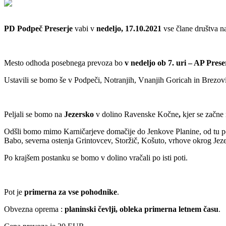
PD Podpeč Preserje
vabi v
nedeljo, 17.10.2021
vse člane društva 
Mesto odhoda posebnega prevoza bo
v nedeljo ob 7. uri – AP Prese
Ustavili se bomo še v Podpeči, Notranjih, Vnanjih Goricah in Brezovi
Peljali se bomo na
Jezersko
v dolino Ravenske Kočne
,
kjer se začne 
Odšli bomo mimo Karničarjeve domačije do Jenkove Planine, od tu po
Babo, severna ostenja Grintovcev, Storžič, Košuto, vrhove okrog Jezer
Po krajšem postanku se bomo v dolino vračali po isti poti.
Pot je
primerna za vse pohodnike
.
Obvezna oprema :
planinski čevlji, obleka primerna letnem času
.