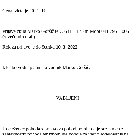
Cena izleta je 20 EUR.
Prijave zbira Marko Goršič tel. 3631 – 175 in Mobi 041 795 – 006
(v večernih urah)
Rok za prijave je do četrtka
10. 3. 2022.
Izlet bo vodil planinski vodnik Marko Goršič.
VABLJENI
Udeleženec pohoda s prijavo za pohod potrdi, da je seznanjen z
zahtevnostjo pohoda ter izpolnjuje pogoje za varno sodelovanje na