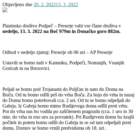
Objavljeno dne
20. 2. 2022
13. 3. 2022
Planinsko društvo Podpeč – Preserje vabi vse člane društva v
nedeljo, 13. 3. 2022 na Boč 979m in Donačko goro 882m.
Odhod v nedeljo zjutraj: Preserje ob 06 uri – AP Preserje
Ustavili se bomo tudi v Kamniku, Podpeči, Notranjih, Vnanjih
Goricah in na Brezovici.
Peljali se bomo pod Trojanami do Poljčan in nato do Doma na
Boču. Od tu bomo odšli peš do vrha Boča. Za hojo do vrha in nazaj
do Doma bomo potrebovali cca. 2 uri. Od tu se bomo odpeljali do
Gabrja. Iz Gabrja bomo mimo Rudijevega doma odšli proti vrhu.
Pot do vrha nas bo vodila po zaščitenem pragozdu (cca. 1 uro in 30
min. do vrha in eno uro za povratek). Pri Rudijevem domu bo krajši
počitek in potem bomo odšli do Gabrja in se od tam odpeljali proti
domu. Domov se bomo vrnili predvidoma ob 18. uri .