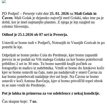
PD Podpeč – Preserje vabi dne
25. 01. 2026
na
Mali Golak in
Čaven
. Mali Golak je dejansko največji med Golaki, tako ime pa je
dobil, ker je imel najmanjšo planino. Z njega je lep razgled na
celotno Slovenijo.
Odhod je 25.1.2026 ob 07 uri iz Preserja.
Ustavili se bomo tudi v Podpeči, Notranjih in Vnanjih Goricah in po
potrebi še kje.
Odpeljali se bomo preko Cola do Predmeje, kjer bomo zapustili
prevoz in se podali na Vrh malega Golaka za ker bomo potrebovali
približno 2 uri in 30 min. Tu bomo naredili krajši počitek za
fotografijo in malico iz nahrbtnika. Vrnili se bomo do Iztokove koče
kjer se bomo ustavili na čaju, nato pa nadaljevali v smeri Čavna za
kar bomo potrebovali nadaljnje dve uri hoje. Na Čavnu se bomo
ustavili v koči Antona Bavčarja, kjer si bomo privoščili topel obrok
in se nato vrnili do Predmeje.
Pot je lahka in primerna za vse udeležence z nekaj kondicije.
Čas skupne hoje:
7 ur.