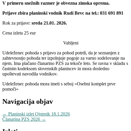
V primeru snežnih razmer je obvezna zimska oprema.
Prijave zbira planinski vodnik Rudi Bevc na tel.: 031 691 891
Rok za prijave:
sreda 21.01. 2026.
Cena izleta 25 eur
Vabljeni
Udeleženec pohoda s prijavo za pohod potrdi, da je seznanjen z
zahtevnostjo pohoda ter izpolnjuje pogoje za varno sodelovanje na
njem. Ima plačano članarino PZS za tekoče leto. Se ravna v skladu s
častnim kodeksom slovenskih planincev in mora dosledno
upoštevati navodila vodnikov.
Udeleženec pohoda mora imeti s seboj »Osebni komplet prve
pomoči«
Navigacija objav
←
Planinski izlet Ojstrnik 18.1.2026
Članarina PZS 2026
→