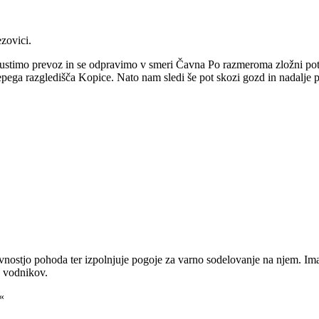
zovici.
stimo prevoz in se odpravimo v smeri Čavna Po razmeroma zložni poti 
o lepega razgledišča Kopice. Nato nam sledi še pot skozi gozd in nadalj
vnostjo pohoda ter izpolnjuje pogoje za varno sodelovanje na njem. Ima
a vodnikov.
«