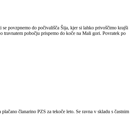
se povzpnemo do počivališča Šija, kjer si lahko privoščimo krajši
e po travnatem pobočju prispemo do koče na Mali gori. Povratek po
 plačano članarino PZS za tekoče leto. Se ravna v skladu s častnim