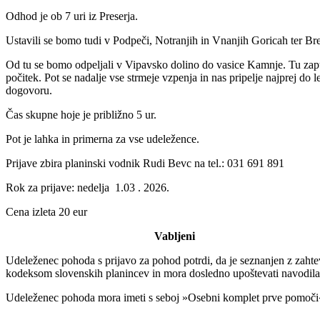
Odhod je ob 7 uri iz Preserja.
Ustavili se bomo tudi v Podpeči, Notranjih in Vnanjih Goricah ter Bre
Od tu se bomo odpeljali v Vipavsko dolino do vasice Kamnje. Tu zapu
počitek. Pot se nadalje vse strmeje vzpenja in nas pripelje najprej d
dogovoru.
Čas skupne hoje je približno 5 ur.
Pot je lahka in primerna za vse udeležence.
Prijave zbira planinski vodnik Rudi Bevc na tel.: 031 691 891
Rok za prijave: nedelja 1.03 . 2026.
Cena izleta 20 eur
Vabljeni
Udeleženec pohoda s prijavo za pohod potrdi, da je seznanjen z zahte
kodeksom slovenskih planincev in mora dosledno upoštevati navodil
Udeleženec pohoda mora imeti s seboj »Osebni komplet prve pomoči