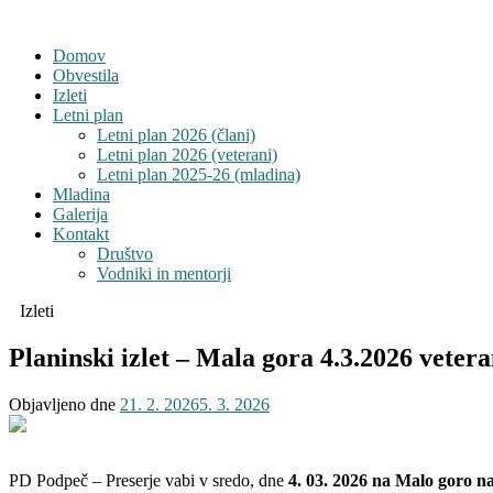
Domov
Obvestila
Izleti
Letni plan
Letni plan 2026 (člani)
Letni plan 2026 (veterani)
Letni plan 2025-26 (mladina)
Mladina
Galerija
Kontakt
Društvo
Vodniki in mentorji
Izleti
Planinski izlet – Mala gora 4.3.2026 vetera
Objavljeno dne
21. 2. 2026
5. 3. 2026
PD Podpeč – Preserje vabi v sredo, dne
4. 03. 2026 na Malo goro n