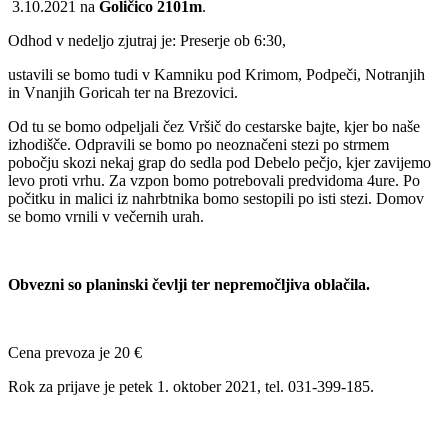
3.10.2021 na
Goličico 2101m
.
Odhod v nedeljo zjutraj je: Preserje ob 6:30,
ustavili se bomo tudi v Kamniku pod Krimom, Podpeči, Notranjih
in Vnanjih Goricah ter na Brezovici.
Od tu se bomo odpeljali čez Vršič do cestarske bajte, kjer bo naše
izhodišče. Odpravili se bomo po neoznačeni stezi po strmem
pobočju skozi nekaj grap do sedla pod Debelo pečjo, kjer zavijemo
levo proti vrhu. Za vzpon bomo potrebovali predvidoma 4ure. Po
počitku in malici iz nahrbtnika bomo sestopili po isti stezi. Domov
se bomo vrnili v večernih urah.
Obvezni so planinski čevlji ter nepremočljiva oblačila.
Cena prevoza je 20 €
Rok za prijave je petek 1. oktober 2021, tel. 031-399-185.