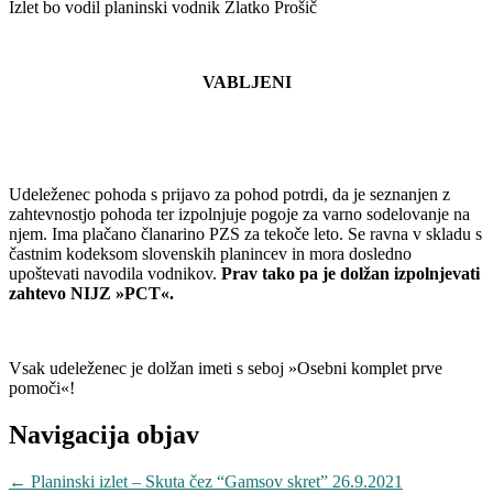
Izlet bo vodil planinski vodnik Zlatko Prošič
VABLJENI
Udeleženec pohoda s prijavo za pohod potrdi, da je seznanjen z
zahtevnostjo pohoda ter izpolnjuje pogoje za varno sodelovanje na
njem. Ima plačano članarino PZS za tekoče leto. Se ravna v skladu s
častnim kodeksom slovenskih planincev in mora dosledno
upoštevati navodila vodnikov.
Prav tako pa je dolžan izpolnjevati
zahtevo NIJZ »PCT«.
Vsak udeleženec je dolžan imeti s seboj »Osebni komplet prve
pomoči«!
Navigacija objav
←
Planinski izlet – Skuta čez “Gamsov skret” 26.9.2021