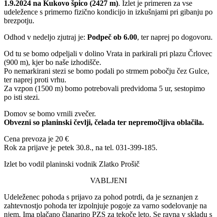
1.9.2024 na Kukovo špico (2427 m)
. Izlet je primeren za vse
udeležence s primerno fizično kondicijo in izkušnjami pri gibanju po
brezpotju.
Odhod v nedeljo zjutraj je:
Podpeč ob 6.00
, ter naprej po dogovoru.
Od tu se bomo odpeljali v dolino Vrata in parkirali pri plazu Črlovec
(900 m), kjer bo naše izhodišče.
Po nemarkirani stezi se bomo podali po strmem pobočju čez Gulce,
ter naprej proti vrhu.
Za vzpon (1500 m) bomo potrebovali predvidoma 5 ur, sestopimo
po isti stezi.
Domov se bomo vrnili zvečer.
Obvezni so planinski čevlji, čelada ter nepremočljiva oblačila.
Cena prevoza je 20 €
Rok za prijave je petek 30.8., na tel. 031-399-185.
Izlet bo vodil planinski vodnik Zlatko Prošič
VABLJENI
Udeleženec pohoda s prijavo za pohod potrdi, da je seznanjen z
zahtevnostjo pohoda ter izpolnjuje pogoje za varno sodelovanje na
njem. Ima plačano članarino PZS za tekoče leto. Se ravna v skladu s