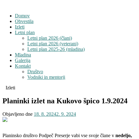
Domov
Obvestila
Izleti
Letni plan
Letni plan 2026 (člani)
Letni plan 2026 (veterani)
Letni plan 2025-26 (mladina)
Mladina
Galerija
Kontakt
Društvo
Vodniki in mentorji
Izleti
Planinki izlet na Kukovo špico 1.9.2024
Objavljeno dne
18. 8. 2024
2. 9. 2024
Planinsko društvo Podpeč Preserje vabi vse svoje člane v
nedeljo,