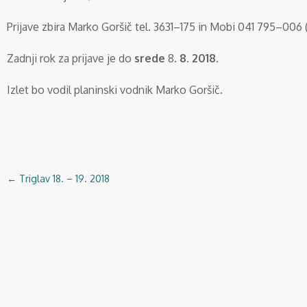
Prijave zbira Marko Goršič tel. 3631–175 in Mobi 041 795–006 
Zadnji rok za prijave je do
srede
8
. 8. 2018.
Izlet bo vodil planinski vodnik Marko Goršič.
←
Triglav 18. – 19. 2018
Navigacija
objav