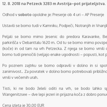
12. 8. 2018 na Petzeck 3283 m Avstrija–pot prijateljstva.
Odhod v
soboto
opoldne je:
Preserje ob 4 uri – AP Preserje
Ustavili se bomo tudi v Kamniku, Podpeči, Notranjih in Vnanji
Peljali se bomo mimo Jesenic do predora Karavanke, Belj
parkirišča v Debanttalu 1620 m. Od tu se bomo mimo povzp
(koče) in od tam na vrh Petzecka. Z njega se bomo vrnili 
bomo tudi prenočili (veljajo enake ugodnosti – popusti, kot p
Po poznem zajtrku se bomo odpravili v dolino in si spo
zanimivost.. Za povratek v dolino bomo potrebovali približ
vrnili v večernih urah.
Tisti, ki ne bodo želeli oditi na vrh, se bodo lahko sp
Wangenitzsee – dve lepi jezeri in prijazna koča z dobro ponu
Cena izleta je 30,00 EUR