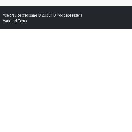
Vse pravice pridržane © 2026
PD Podpeč-Preserje
Vangard Tema