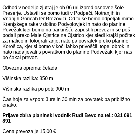
Odhod v nedeljo zjutraj je ob 06 uri izpred osnovne šole
Preserje. Ustavili se bomo tudi v Podpeči, Notranjih in
Vnanjih Goricah ter Brezovici. Od tu se bomo odpeljali mimo
Kranjskega raka v dolino Podvolovjek in nato do planine
Povežak kjer bomo na parkirišču zapustili prevoz in se peš
podali preko Male Ojstrice na Ojstrico kjer sledi krajši počitek
za malico in fotografiranje, nato pa povratek preko planine
Korošica, kjer si bomo v koči lahko privoščili topel obrok in
nato nadaljevali s povratkom do planine Podvežak, kjer nas
bo čakal prevoz.
Obvezna oprema: čelada
Višinska razlika: 850 m
Višinska razlika po poti: 900 m
Čas hoje za vzpon: 3ure in 30 min za povratek pa približno
enako.
Prijave zbira planinski vodnik Rudi Bevc na tel.: 031 691
891
Cena prevoza je 15,00 €