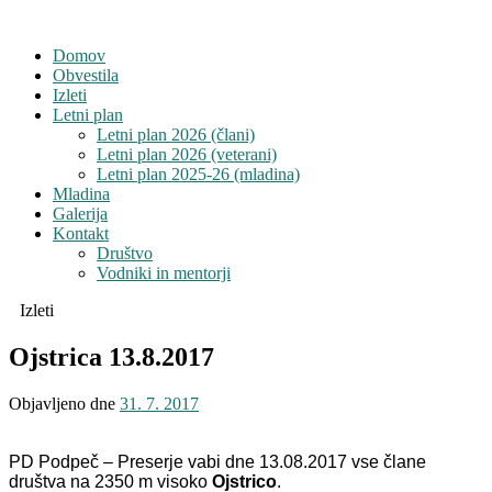
Domov
Obvestila
Izleti
Letni plan
Letni plan 2026 (člani)
Letni plan 2026 (veterani)
Letni plan 2025-26 (mladina)
Mladina
Galerija
Kontakt
Društvo
Vodniki in mentorji
Izleti
Ojstrica 13.8.2017
Objavljeno dne
31. 7. 2017
PD Podpeč – Preserje vabi dne 13.08.2017 vse člane
društva na 2350 m visoko
Ojstrico
.