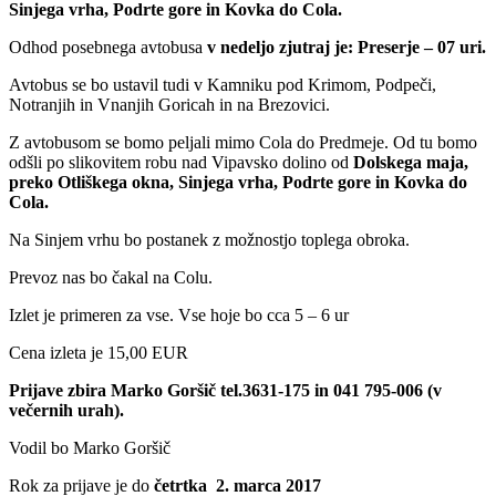
Sinjega vrha, Podrte gore in Kovka do Cola.
Odhod posebnega avtobusa
v nedeljo zjutraj je: Preserje – 07 uri.
Avtobus se bo ustavil tudi v Kamniku pod Krimom, Podpeči,
Notranjih in Vnanjih Goricah in na Brezovici.
Z avtobusom se bomo peljali mimo Cola do Predmeje. Od tu bomo
odšli po slikovitem robu nad Vipavsko dolino od
Dolskega maja,
preko Otliškega okna, Sinjega vrha, Podrte gore in Kovka do
Cola.
Na Sinjem vrhu bo postanek z možnostjo toplega obroka.
Prevoz nas bo čakal na Colu.
Izlet je primeren za vse. Vse hoje bo cca 5 – 6 ur
Cena izleta je 15,00 EUR
Prijave zbira Marko Goršič tel.3631-175 in 041 795-006 (v
večernih urah).
Vodil bo Marko Goršič
Rok za prijave je do
četrtka 2. marca 2017