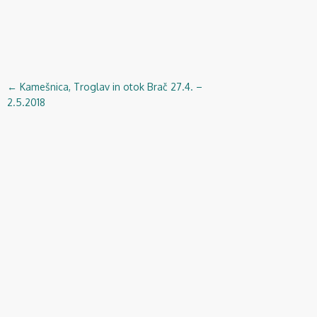
←
Kamešnica, Troglav in otok Brač 27.4. –
Navigacija
2.5.2018
objav