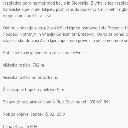
razgledna gora na meji med Italijo in Slovenijo. Z vrha je lep razgle
Kamniške alpe in del Julijcev, proti vzhodu opazimo Krn in veh Trigla
morje in pristanišče v Trstu.
Odhod v nedeljo zjutraj je ob 06 uri izpred osnovne šole Preserje. U
Podpeči, Notranjih in Vnanjih Goricah ter Brezovici. Od tu se bomo o
skozi Idrsko do vasi Avsa kjer zapustimo prevoz in se usmerimo v sm
Pot je lahka in je primerna za vse udeležence.
Višinska razlika: 782 m
Višinska razlika po poti:782 m.
Čas skupne hoje bo približno 5 ur .
Prijave zbira planinski vodnik Rudi Bevc na tel.: 031 691 891
Rok za prijave: četrtek 15.02. 2018
Cena izleta: 15 EUR