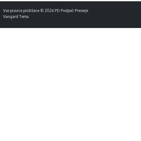
Vse pravice pridržane © 2026
PD Podpeč-Preserje
Vangard Tema