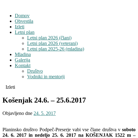
Domov
Obvestila
Izleti
Letni plan
Letni plan 2026 (člani)
Letni plan 2026 (veterani)
Letni plan 2025-26 (mladina)
Mladina
Galerija
Kontakt
Društvo
Vodniki in mentorji
Izleti
Košenjak 24.6. – 25.6.2017
Objavljeno dne
24. 5. 2017
Planinsko društvo Podpeč-Preserje vabi vse člane društva v
soboto
24. 6. 2017 in nedeljo 25.
6. 2017 na KOŠENJAK 1522 m –