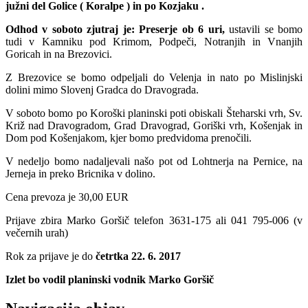
južni del Golice ( Koralpe ) in po Kozjaku .
Odhod v soboto zjutraj je:
Preserje ob 6 uri,
ustavili se bomo
tudi v Kamniku pod Krimom, Podpeči, Notranjih in Vnanjih
Goricah in na Brezovici.
Z Brezovice se bomo odpeljali do Velenja in nato po Mislinjski
dolini mimo Slovenj Gradca do Dravograda.
V soboto bomo po Koroški planinski poti obiskali Šteharski vrh, Sv.
Križ nad Dravogradom, Grad Dravograd, Goriški vrh, Košenjak in
Dom pod Košenjakom, kjer bomo predvidoma prenočili.
V nedeljo bomo nadaljevali našo pot od Lohtnerja na Pernice, na
Jerneja in preko Bricnika v dolino.
Cena prevoza je 30,00 EUR
Prijave zbira Marko Goršič telefon 3631-175 ali 041 795-006 (v
večernih urah)
Rok za prijave je do
četrtka 22
. 6. 2017
Izlet bo vodil planinski vodnik Marko Goršič