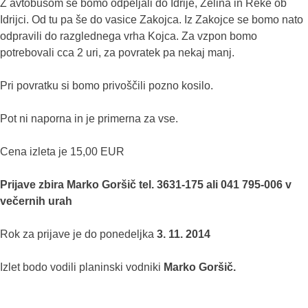
Z avtobusom se bomo odpeljali do Idrije, Želina in Reke ob
Idrijci. Od tu pa še do vasice Zakojca. Iz Zakojce se bomo nato
odpravili do razglednega vrha Kojca. Za vzpon bomo
potrebovali cca 2 uri, za povratek pa nekaj manj.
Pri povratku si bomo privoščili pozno kosilo.
Pot ni naporna in je primerna za vse.
Cena izleta je 15,00 EUR
Prijave zbira Marko Goršič tel. 3631-175 ali 041 795-006 v
večernih urah
Rok za prijave je do ponedeljka
3. 11. 2014
Izlet bodo vodili planinski vodniki
Marko Goršič.