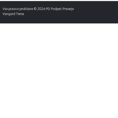
Vse pravice pridržane © 2026
PD Podpeč-Preserje
Vangard Tema