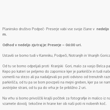
Planinsko društvo Podpeč- Preserje vabi vse svoje člane v
nedeljo 
m.
Odhod v nedeljo zjutraj je: Preserje – 06:00 uri.
Ustavili se bomo tudi v Kamniku, Podpeči, Notranjih in Vnanjih Gorica
Od tu se bomo odpeljali proti Kranjski Gori, malo za vasjo Belca 
Kepo po kateri se peljemo do zapornice kjer je parkirišče in tudi na
usmerili na stezo ali pa nadaljevali po poti odvisno od trenutnih raz
parkirišča, od tu pa se bom povzpeli na mejni greben, kjer pa se nam 
avstrijske strani, od tu pa do vrha je še približno 2 uri.
Na vrhu si bomo privoščili krajši počitek za fotografije in malico iz 
vzamete dovolj tekočine in hrane ker ob naši poti ni nobenih koč.