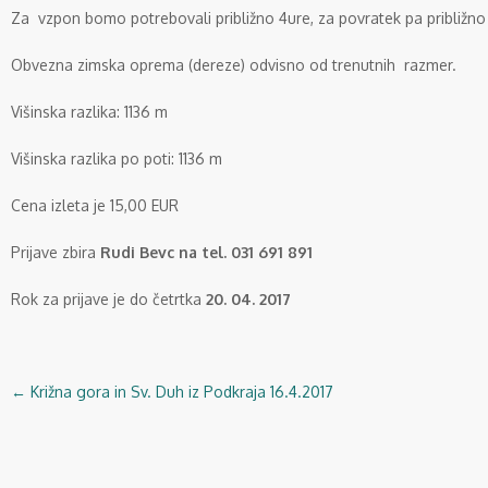
Za vzpon bomo potrebovali približno 4ure, za povratek pa približno
Obvezna zimska oprema (dereze) odvisno od trenutnih razmer.
Višinska razlika: 1136 m
Višinska razlika po poti: 1136 m
Cena izleta je 15,00 EUR
Prijave zbira
Rudi Bevc na tel. 031 691 891
Rok za prijave je do četrtka
20. 04. 2017
←
Križna gora in Sv. Duh iz Podkraja 16.4.2017
Navigacija
objav