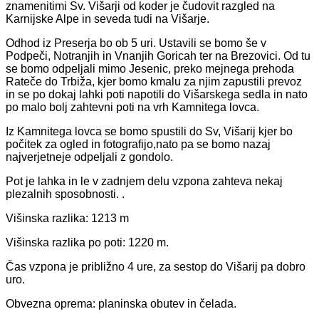
znamenitimi Sv. Višarji od koder je čudovit razgled na
Karnijske Alpe in seveda tudi na Višarje.
Odhod iz Preserja bo ob 5 uri. Ustavili se bomo še v
Podpeči, Notranjih in Vnanjih Goricah ter na Brezovici. Od tu
se bomo odpeljali mimo Jesenic, preko mejnega prehoda
Rateče do Trbiža, kjer bomo kmalu za njim zapustili prevoz
in se po dokaj lahki poti napotili do Višarskega sedla in nato
po malo bolj zahtevni poti na vrh Kamnitega lovca.
Iz Kamnitega lovca se bomo spustili do Sv, Višarij kjer bo
počitek za ogled in fotografijo,
nato pa s
e bomo nazaj
najverjetneje odpeljali z gondolo.
Pot je lahka in le v zadnjem delu vzpona zahteva nekaj
plezalnih sposobnosti. .
Višinska razlika: 1213 m
Višinska razlika po poti: 1220 m.
Čas vzpona je približno 4 ure, za sestop do Višarij pa dobro
uro.
Obvezna oprema: planinska obutev in čelada.