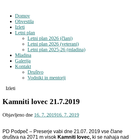
Domov
Obvestila
Izleti
Letni plan
Letni plan 2026 (člani)
Letni plan 2026 (veterani)
Letni plan 2025-26 (mladina)
Mladina
Galerija
Kontakt
Društvo
Vodniki in mentorji
Izleti
Kamniti lovec 21.7.2019
Objavljeno dne
16. 7. 2019
16. 7. 2019
PD Podpeč – Preserje vabi dne 21.07. 2019 vse člane
društva na 2071 m visok
Kamniti lovec,
ki se nahaja nad