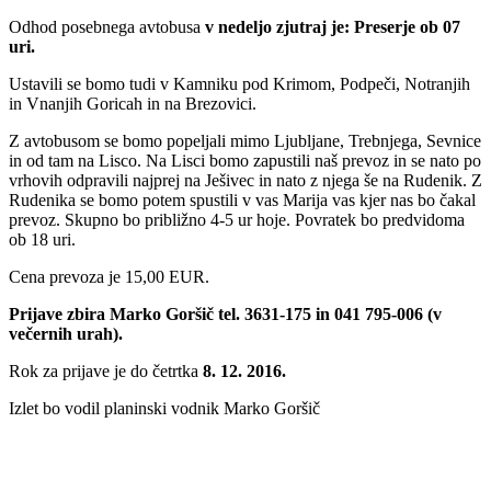
Odhod posebnega avtobusa
v nedeljo zjutraj je: Preserje ob 07
uri.
Ustavili se bomo tudi v Kamniku pod Krimom, Podpeči, Notranjih
in Vnanjih Goricah in na Brezovici.
Z avtobusom se bomo popeljali mimo Ljubljane, Trebnjega, Sevnice
in od tam na Lisco. Na Lisci bomo zapustili naš prevoz in se nato po
vrhovih odpravili najprej na Ješivec in nato z njega še na Rudenik. Z
Rudenika se bomo potem spustili v vas Marija vas kjer nas bo čakal
prevoz. Skupno bo približno 4-5 ur hoje. Povratek bo predvidoma
ob 18 uri.
Cena prevoza je 15,00 EUR.
Prijave zbira Marko Goršič tel. 3631-175 in 041 795-006 (v
večernih urah).
Rok za prijave je do četrtka
8. 12. 2016.
Izlet bo vodil planinski vodnik Marko Goršič