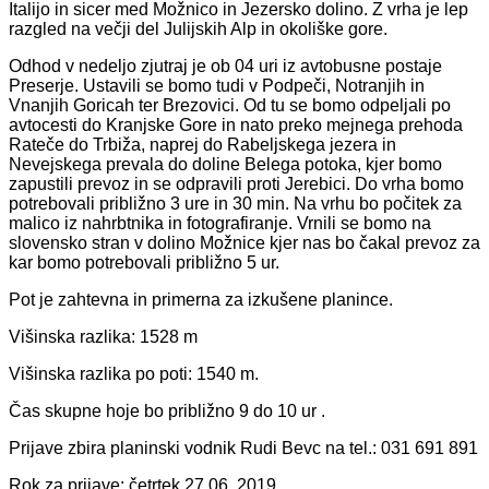
Italijo in sicer med Možnico in Jezersko dolino. Z vrha je lep
razgled na večji del Julijskih Alp in okoliške gore.
Odhod v nedeljo zjutraj je ob 04 uri iz avtobusne postaje
Preserje. Ustavili se bomo tudi v Podpeči, Notranjih in
Vnanjih Goricah ter Brezovici. Od tu se bomo odpeljali po
avtocesti do Kranjske Gore in nato preko mejnega prehoda
Rateče do Trbiža, naprej do Rabeljskega jezera in
Nevejskega prevala do doline Belega potoka, kjer bomo
zapustili prevoz in se odpravili proti Jerebici. Do vrha bomo
potrebovali približno 3 ure in 30 min. Na vrhu bo počitek za
malico iz nahrbtnika in fotografiranje. Vrnili se bomo na
slovensko stran v dolino Možnice kjer nas bo čakal prevoz za
kar bomo potrebovali približno 5 ur.
Pot je zahtevna in primerna za izkušene planince.
Višinska razlika: 1528 m
Višinska razlika po poti: 1540 m.
Čas skupne hoje bo približno 9 do 10 ur .
Prijave zbira planinski vodnik Rudi Bevc na tel.: 031 691 891
Rok za prijave: četrtek 27.06. 2019