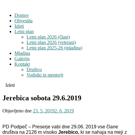
Domov
Obvestila
Izleti
Letni plan
Letni plan 2026 (člani)
Letni plan 2026 (veterani)
Letni plan 2025-26 (mladina)
Mladina
Galerija
Kontakt
Društvo
Vodniki in mentorji
Izleti
Jerebica sobota 29.6.2019
Objavljeno dne
23. 5. 2019
2. 6. 2019
PD Podpeč – Preserje vabi dne 29.06. 2019 vse člane
društva na 2126 m visoko
Jerebico,
ki se nahaja na meji z