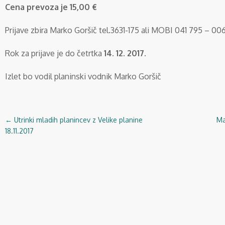
Cena prevoza je 15,00 €
Prijave zbira Marko Goršič tel.3631-175 ali MOBI 041 795 – 006
Rok za prijave je do četrtka
14. 12. 2017.
Izlet bo vodil planinski vodnik Marko Goršič
←
Utrinki mladih planincev z Velike planine
Ma
Navigacija
18.11.2017
objav