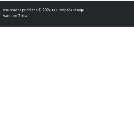
Vse pravice pridržane © 2026
PD Podpeč-Preserje
Vangard Tema