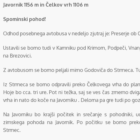
Javornik 1156 m in Čelkov vrh 1106 m
Spominski pohod!
Odhod posebnega avtobusa v nedeljo zjutraj je:
Preserje ob 0
Ustavili se bomo tudi v Kamniku pod Krimom, Podpeči, Vnanji
na Brezovici.
Z avtobusom se bomo peljali mimo Godoviča do Strmeca.
T
Iz Strmeca se bomo odpravili preko Čelkovega vrha do plan
Hoje bo cca. tri ure. Pot ni težka, saj se ves čas zmerno dv
vrha in nato do koče na Javorniku . Deloma pa gre tudi po go
Na Javorniku bo krajši počitek in srečanje s pohodniki, u
zimskega pohoda na Javornik. Po počitku se bomo preko
Strmec.