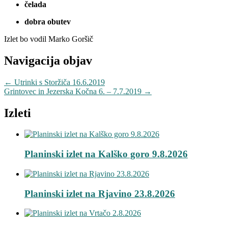
čelada
dobra obutev
Izlet bo vodil Marko Goršič
Navigacija objav
←
Utrinki s Storžiča 16.6.2019
Grintovec in Jezerska Kočna 6. – 7.7.2019
→
Izleti
Planinski izlet na Kalško goro 9.8.2026
Planinski izlet na Rjavino 23.8.2026