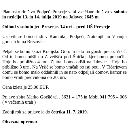
Planinsko društvo Podpeč–Preserje vabi vse člane društva v
soboto
in
nedeljo 13. in 14. julija 2019 na Jalovec 2645 m.
Odhod v soboto je:
Preserje- 14 uri – pred OŠ Preserje
Ustavili se bomo tudi v Kamniku, Podpeči, Notranjih in Vnanjih
goricah in na Brezovici.
Peljali se bomo skozi Kranjsko Goro in nato na gorski prelaz Vršič.
Od tu bomo odšli do Zavetišča pod Špičko, kjer bomo prenočili.
Hoje bo približno 4 ure. Zjutraj bomo odšli na Jalovec . Hoje bo
približno 3 ure . Na Vršič se bomo vračali po isti poti . V Tičarjevem
domu se bomo malo oddahnili in se nato odpeljali domov, kamor se
bomo vrnili
predvidoma ob 20. uri.
Cena izleta je 25,00 EUR
Prijave zbira Marko Goršič tel . 3631 – 175 in Mobi 041 795 – 006
( v večernih urah )
Zadnji rok za prijave je do
četrtka
11. 7. 2019.
Obvezna oprema: