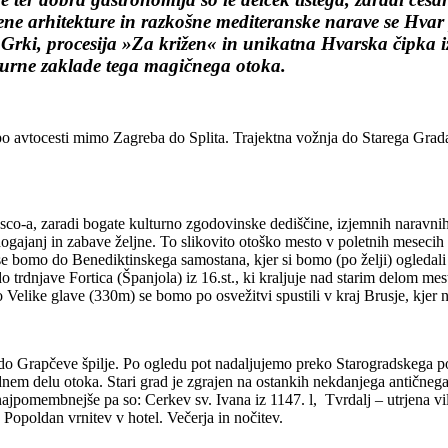
vene arhitekture in razkošne mediteranske narave se Hvar 
ari Grki, procesija »Za križen« in unikatna Hvarska čipk
turne zaklade tega magičnega otoka.
o avtocesti mimo Zagreba do Splita. Trajektna vožnja do Starega Grada (
co-a, zaradi bogate kulturno zgodovinske dediščine, izjemnih naravnih le
h dogajanj in zabave željne. To slikovito otoško mesto v poletnih mesecih
 se bomo do Benediktinskega samostana, kjer si bomo (po želji) ogledal
 do trdnjave Fortica (Španjola) iz 16.st., ki kraljuje nad starim delom 
elike glave (330m) se bomo po osvežitvi spustili v kraj Brusje, kjer na
 do Grapčeve špilje. Po ogledu pot nadaljujemo preko Starogradskega
em delu otoka. Stari grad je zgrajen na ostankih nekdanjega antičnega m
jpomembnejše pa so: Cerkev sv. Ivana iz 1147. l, Tvrdalj – utrjena vil
 Popoldan vrnitev v hotel. Večerja in nočitev.