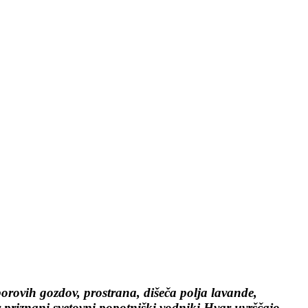
borovih gozdov, prostrana, dišeča polja lavande,
ar priznani svetovni popotniški vodniki Hvar uvrščajo