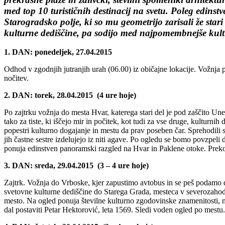
med top 10 turističnih destinacij na svetu. Poleg edinst
Starogradsko polje, ki so mu geometrijo zarisali že st
kulturne dediščine, pa sodijo med najpomembnejše kul
1. DAN: ponedeljek, 27.04.2015
Odhod v zgodnjih jutranjih urah (06.00) iz običajne lokacije. Vožnja p
nočitev.
2. DAN: torek, 28.04.2015 (4 ure hoje)
Po zajtrku vožnja do mesta Hvar, katerega stari del je pod zaščito Unes
tako za tiste, ki iščejo mir in počitek, kot tudi za vse druge, kulturni
popestri kulturno dogajanje in mestu da prav poseben čar. Sprehodili
jih častne sestre izdelujejo iz niti agave. Po ogledu se bomo povzpeli
ponuja edinstven panoramski razgled na Hvar in Paklene otoke. Preko V
3. DAN: sreda, 29.04.2015 (3 – 4 ure hoje)
Zajtrk. Vožnja do Vrboske, kjer zapustimo avtobus in se peš podamo
svetovne kulturne dediščine do Starega Grada, mesteca v severozahodn
mesto. Na ogled ponuja številne kulturno zgodovinske znamenitosti, na
dal postaviti Petar Hektorović, leta 1569. Sledi voden ogled po mestu.