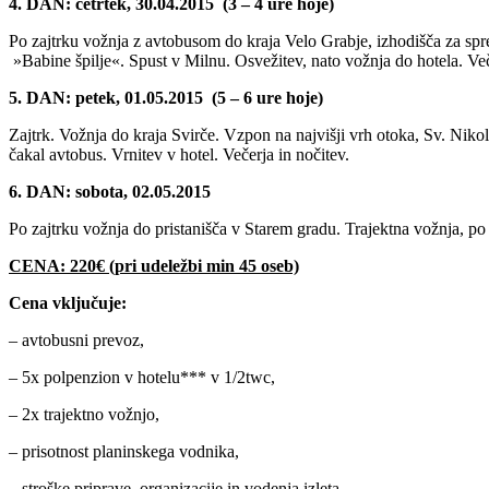
4. DAN: četrtek, 30.04.2015 (3 – 4 ure hoje)
Po zajtrku vožnja z avtobusom do kraja Velo Grabje, izhodišča za spr
»Babine špilje«. Spust v Milnu. Osvežitev, nato vožnja do hotela. Več
5. DAN: petek, 01.05.2015 (5 – 6 ure hoje)
Zajtrk. Vožnja do kraja Svirče. Vzpon na najvišji vrh otoka, Sv. Nikol
čakal avtobus. Vrnitev v hotel. Večerja in nočitev.
6. DAN: sobota, 02.05.2015
Po zajtrku vožnja do pristanišča v Starem gradu. Trajektna vožnja, po
CENA: 220€ (pri udeležbi min 45 oseb)
Cena vključuje:
– avtobusni prevoz,
– 5x polpenzion v hotelu*** v 1/2twc,
– 2x trajektno vožnjo,
– prisotnost planinskega vodnika,
– stroške priprave, organizacije in vodenja izleta.