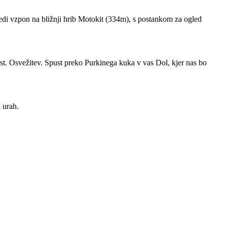
edi vzpon na bližnji hrib Motokit (334m), s postankom za ogled
5 st. Osvežitev. Spust preko Purkinega kuka v vas Dol, kjer nas bo
 urah.