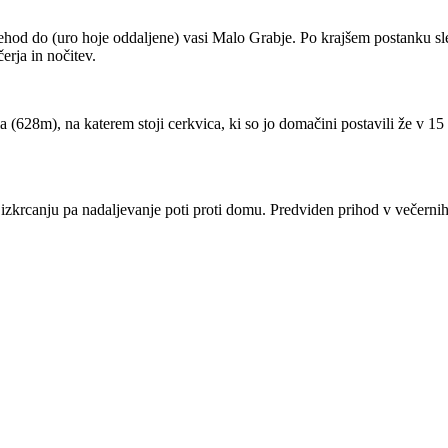
ehod do (uro hoje oddaljene) vasi Malo Grabje. Po krajšem postanku sl
erja in nočitev.
a (628m), na katerem stoji cerkvica, ki so jo domačini postavili že v 1
 izkrcanju pa nadaljevanje poti proti domu. Predviden prihod v večernih