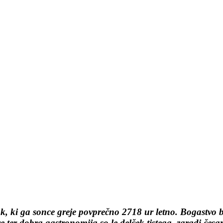
ok, ki ga sonce greje povprečno 2718 ur letno. Bogastvo 
re ter dobra gastronomija so le delček tistega, zaradi čes