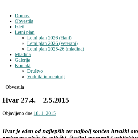
Domov
Obvestila
Izleti
Letni plan
Letni plan 2026 (člani)
Letni plan 2026 (veterani)
Letni plan 2025-26 (mladina)
Mladina
Galerija
Kontakt
Društvo
Vodniki in mentorji
Obvestila
Hvar 27.4. – 2.5.2015
Objavljeno dne
18. 1. 2015
Hvar je eden od najlepših ter najbolj sončen hrvaški ot
prekrasne plaže in zalivčki, številni spomeniki arhitektu