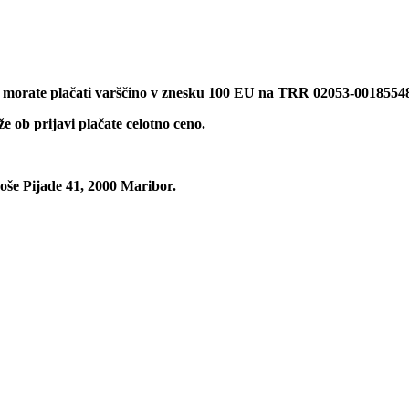
 morate plačati varščino v znesku 100 EU na TRR 02053-00185548
že ob prijavi plačate celotno ceno.
e Pijade 41, 2000 Maribor.