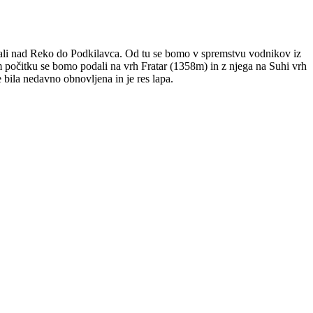
jali nad Reko do Podkilavca. Od tu se bomo v spremstvu vodnikov iz
m počitku se bomo podali na vrh Fratar (1358m) in z njega na Suhi vrh
bila nedavno obnovljena in je res lapa.