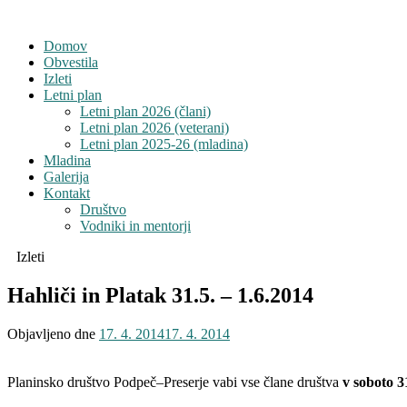
Domov
Obvestila
Izleti
Letni plan
Letni plan 2026 (člani)
Letni plan 2026 (veterani)
Letni plan 2025-26 (mladina)
Mladina
Galerija
Kontakt
Društvo
Vodniki in mentorji
Izleti
Hahliči in Platak 31.5. – 1.6.2014
Objavljeno dne
17. 4. 2014
17. 4. 2014
Planinsko društvo Podpeč–Preserje vabi vse člane društva
v soboto 3