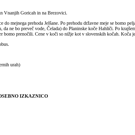
n Vnanjih Goricah in na Brezovici.
rice do mejnega prehoda Jelšane. Po prehodu državne meje se bomo pel
ru, da ne bo preveč vode, Čelada) do Planinske koče Hahliči. Po krajše
r bomo prenočili. Cene v koči so nižje kot v slovenskih kočah. Koča je 
obus.
ernih urah)
 OSEBNO IZKAZNICO