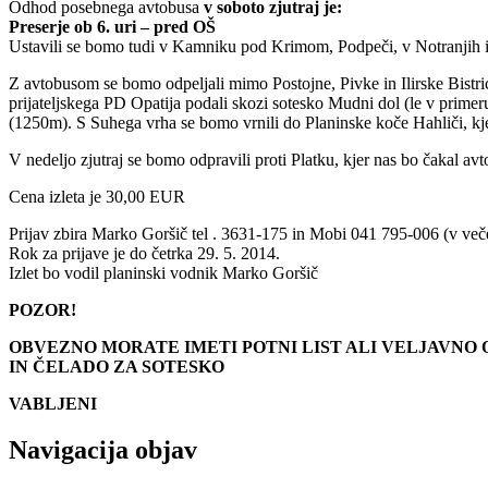
Odhod posebnega avtobusa
v soboto zjutraj je:
Preserje ob 6. uri – pred OŠ
Ustavili se bomo tudi v Kamniku pod Krimom, Podpeči, v Notranjih i
Z avtobusom se bomo odpeljali mimo Postojne, Pivke in Ilirske Bist
prijateljskega PD Opatija podali skozi sotesko Mudni dol (le v prime
(1250m). S Suhega vrha se bomo vrnili do Planinske koče Hahliči, kje
V nedeljo zjutraj se bomo odpravili proti Platku, kjer nas bo čakal avt
Cena izleta je 30,00 EUR
Prijav zbira Marko Goršič tel . 3631-175 in Mobi 041 795-006 (v več
Rok za prijave je do četrka 29. 5. 2014.
Izlet bo vodil planinski vodnik Marko Goršič
POZOR!
OBVEZNO MORATE IMETI POTNI LIST ALI VELJAVNO
IN ČELADO ZA SOTESKO
VABLJENI
Navigacija objav