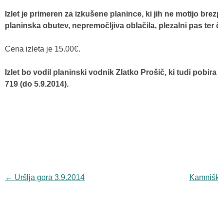
Izlet je primeren za izkušene planince, ki jih ne motijo br
planinska obutev, nepremočljiva oblačila, plezalni pas ter 
Cena izleta je 15.00€.
Izlet bo vodil planinski vodnik Zlatko Prošič, ki tudi pobira 
719 (do 5.9.2014).
Navigacija
←
Uršlja gora 3.9.2014
Kamnišk
objav