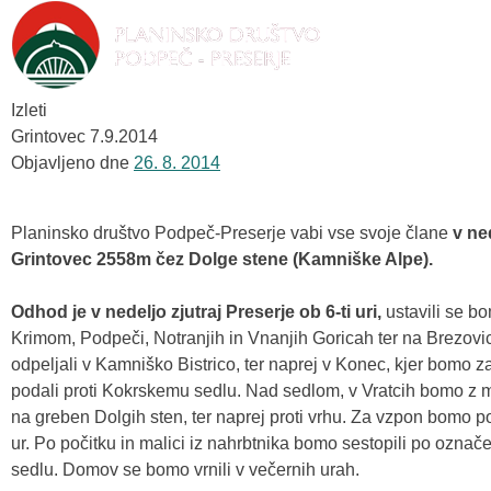
Izleti
Grintovec 7.9.2014
Objavljeno dne
26. 8. 2014
Planinsko društvo Podpeč-Preserje vabi vse svoje člane
v ne
Grintovec 2558m čez Dolge stene (Kamniške Alpe).
Odhod je v nedeljo zjutraj Preserje ob 6-ti uri,
ustavili se b
Krimom, Podpeči, Notranjih in Vnanjih Goricah ter na Brezovi
odpeljali v Kamniško Bistrico, ter naprej v Konec, kjer bomo za
podali proti Kokrskemu sedlu. Nad sedlom, v Vratcih bomo z ma
na greben Dolgih sten, ter naprej proti vrhu. Za vzpon bomo 
ur. Po počitku in malici iz nahrbtnika bomo sestopili po označ
sedlu. Domov se bomo vrnili v večernih urah.