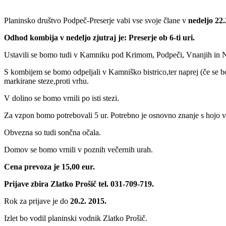
Planinsko društvo Podpeč-Preserje vabi vse svoje člane v
nedeljo 22.
Odhod kombija v nedeljo zjutraj je: Preserje ob 6-ti uri.
Ustavili se bomo tudi v Kamniku pod Krimom, Podpeči, Vnanjih in No
S kombijem se bomo odpeljali v Kamniško bistrico,ter naprej (če se b
markirane steze,proti vrhu.
V dolino se bomo vrnili po isti stezi.
Za vzpon bomo potrebovali 5 ur. Potrebno je osnovno znanje s hojo v
Obvezna so tudi sončna očala.
Domov se bomo vrnili v poznih večernih urah.
Cena prevoza je 15,00 eur.
Prijave zbira Zlatko Prošič tel. 031-709-719.
Rok za prijave je do
20
.2. 2015.
Izlet bo vodil planinski vodnik Zlatko Prošič.