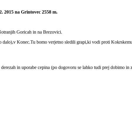
2. 2015 na Grintovec 2558 m.
tranjih Goricah in na Brezovici.
o dalo),v Konec.Tu bomo verjetno sledili grapi,ki vodi proti Kokrskemu
 derezah in uporabe cepina (po dogovoru se lahko tudi prej dobimo in