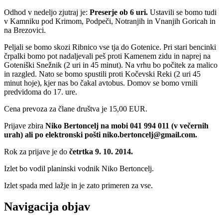
Odhod v nedeljo zjutraj je:
Preserje ob 6 uri.
Ustavili se bomo tudi
v Kamniku pod Krimom, Podpeči, Notranjih in Vnanjih Goricah in
na Brezovici.
Peljali se bomo skozi Ribnico vse tja do Gotenice. Pri stari bencinki
črpalki bomo pot nadaljevali peš proti Kamenem zidu in naprej na
Goteniški Snežnik (2 uri in 45 minut). Na vrhu bo počitek za malico
in razgled. Nato se bomo spustili proti Kočevski Reki (2 uri 45
minut hoje), kjer nas bo čakal avtobus. Domov se bomo vrnili
predvidoma do 17. ure.
Cena prevoza za člane društva je 15,00 EUR.
Prijave zbira
Niko Bertoncelj na mobi 041 994 011 (v večernih
urah) ali po elektronski pošti niko.bertoncelj@gmail.com.
Rok za prijave je do
četrtka
9. 10. 2014.
Izlet bo vodil planinski vodnik Niko Bertoncelj.
Izlet spada med lažje in je zato primeren za vse.
Navigacija objav