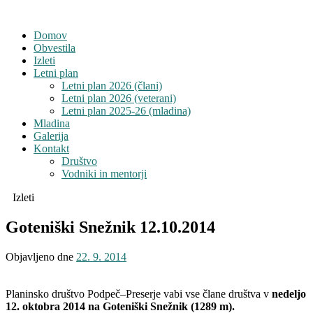
Domov
Obvestila
Izleti
Letni plan
Letni plan 2026 (člani)
Letni plan 2026 (veterani)
Letni plan 2025-26 (mladina)
Mladina
Galerija
Kontakt
Društvo
Vodniki in mentorji
Izleti
Goteniški Snežnik 12.10.2014
Objavljeno dne
22. 9. 2014
Planinsko društvo Podpeč–Preserje vabi vse člane društva v
nedeljo
12. oktobra 2014 na Goteniški Snežnik (1289 m).