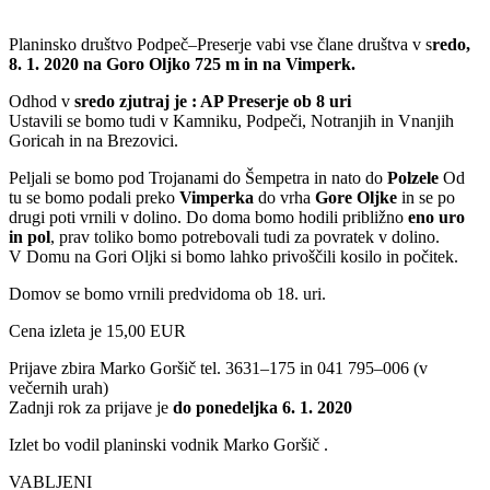
Planinsko društvo Podpeč–Preserje vabi vse člane društva v s
redo,
8. 1. 2020 na Goro Oljko 725 m in na Vimperk.
Odhod v
sredo zjutraj je : AP Preserje ob 8 uri
Ustavili se bomo tudi v Kamniku, Podpeči, Notranjih in Vnanjih
Goricah in na Brezovici.
Peljali se bomo pod Trojanami do Šempetra in nato do
Polzele
Od
tu se bomo podali preko
Vimperka
do vrha
Gore Oljke
in se po
drugi poti vrnili v dolino. Do doma bomo hodili približno
eno uro
in pol
, prav toliko bomo potrebovali tudi za povratek v dolino.
V Domu na Gori Oljki si bomo lahko privoščili kosilo in počitek.
Domov se bomo vrnili predvidoma ob 18. uri.
Cena izleta je 15,00 EUR
Prijave zbira Marko Goršič tel. 3631–175 in 041 795–006 (v
večernih urah)
Zadnji rok za prijave je
do ponedeljka 6. 1. 2020
Izlet bo vodil planinski vodnik Marko Goršič .
VABLJENI