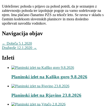
Udeleženec pohoda s prijavo za pohod potrdi, da je seznanjen z
zahtevnostjo pohoda ter izpolnjuje pogoje za varno sodelovanje na
njem. Ima plačano članarino PZS za tekoče leto. Se ravna v skladu s
častnim kodeksom slovenskih planincev in mora dosledno
upoštevati navodila vodnikov.
Navigacija objav
←
Dobrča 5.1.2020
Dražgoše 12.1.2020
→
Izleti
Planinski izlet na Kalško goro 9.8.2026
Planinski izlet na Rjavino 23.8.2026