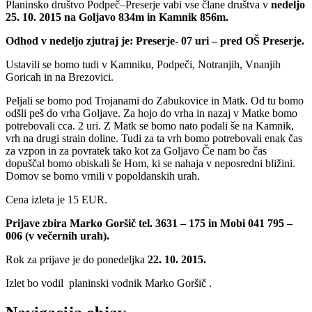
Planinsko društvo Podpeč–Preserje vabi vse člane društva v
nedeljo
25.
10. 2015 na Goljavo 834m in Kamnik 856m.
Odhod v nedeljo zjutraj je: Preserje- 07 uri – pred OŠ Preserje.
Ustavili se bomo tudi v Kamniku, Podpeči, Notranjih, Vnanjih
Goricah in na Brezovici.
Peljali se bomo pod Trojanami do Zabukovice in Matk. Od tu bomo
odšli peš do vrha Goljave. Za hojo do vrha in nazaj v Matke bomo
potrebovali cca. 2 uri. Z Matk se bomo nato podali še na Kamnik,
vrh na drugi strain doline. Tudi za ta vrh bomo potrebovali enak čas
za vzpon in za povratek tako kot za Goljavo Če nam bo čas
dopuščal bomo obiskali še Hom, ki se nahaja v neposredni bližini.
Domov se bomo vrnili v popoldanskih urah.
Cena izleta je 15 EUR.
Prijave zbira Marko Goršič tel. 3631 – 175 in Mobi 041 795 –
006 (v večernih urah).
Rok za prijave je do ponedeljka
22. 10. 2015.
Izlet bo vodil planinski vodnik Marko Goršič .