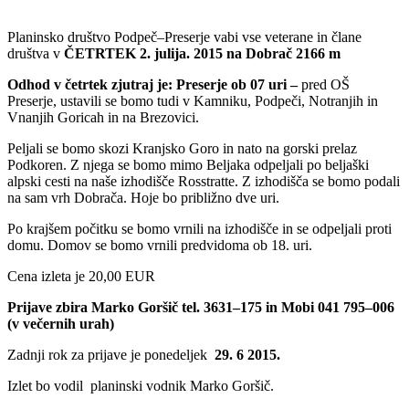
Planinsko društvo Podpeč–Preserje vabi vse veterane in člane
društva v
ČETRTEK 2. julija. 2015 na Dobrač 2166 m
Odhod v četrtek zjutraj je: Preserje ob 07 uri –
pred OŠ
Preserje, ustavili se bomo tudi v Kamniku, Podpeči, Notranjih in
Vnanjih Goricah in na Brezovici.
Peljali se bomo skozi Kranjsko Goro in nato na gorski prelaz
Podkoren. Z njega se bomo mimo Beljaka odpeljali po beljaški
alpski cesti na naše izhodišče Rosstratte. Z izhodišča se bomo podali
na sam vrh Dobrača. Hoje bo približno dve uri.
Po krajšem počitku se bomo vrnili na izhodišče in se odpeljali proti
domu. Domov se bomo vrnili predvidoma ob 18. uri.
Cena izleta je 20,00 EUR
Prijave zbira Marko Goršič tel. 3631–175 in Mobi 041 795–006
(v večernih urah)
Zadnji rok za prijave je ponedeljek
29. 6 2015.
Izlet bo vodil planinski vodnik Marko Goršič.