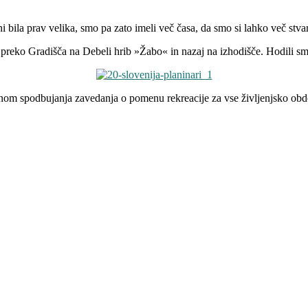
 bila prav velika, smo pa zato imeli več časa, da smo si lahko več stvar
o preko Gradišča na Debeli hrib »Žabo« in nazaj na izhodišče. Hodili sm
nom spodbujanja zavedanja o pomenu rekreacije za vse življenjsko obd