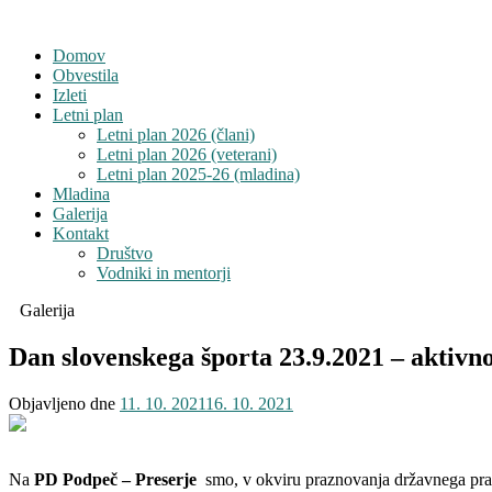
Domov
Obvestila
Izleti
Letni plan
Letni plan 2026 (člani)
Letni plan 2026 (veterani)
Letni plan 2025-26 (mladina)
Mladina
Galerija
Kontakt
Društvo
Vodniki in mentorji
Galerija
Dan slovenskega športa 23.9.2021 – aktivno
Objavljeno dne
11. 10. 2021
16. 10. 2021
Na
PD Podpeč – Preserje
smo, v okviru praznovanja državnega prazn