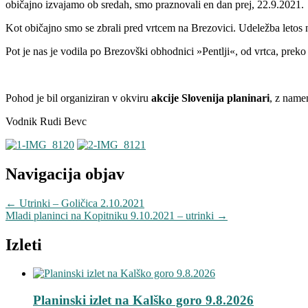
običajno izvajamo ob sredah, smo praznovali en dan prej, 22.9.2021.
Kot običajno smo se zbrali pred vrtcem na Brezovici. Udeležba letos ni
Pot je nas je vodila po Brezovški obhodnici »Pentlji«, od vrtca, prek
Pohod je bil organiziran v okviru
akcije Slovenija planinari
, z name
Vodnik Rudi Bevc
Navigacija objav
←
Utrinki – Goličica 2.10.2021
Mladi planinci na Kopitniku 9.10.2021 – utrinki
→
Izleti
Planinski izlet na Kalško goro 9.8.2026