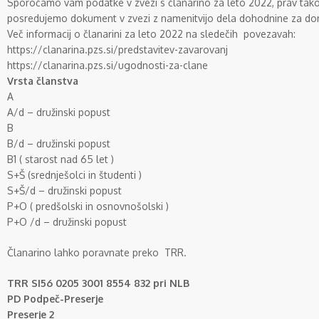
Sporočamo vam podatke v zvezi s članarino za leto 2022, prav tak
posredujemo dokument v zvezi z namenitvijo dela dohodnine za don
Več informacij o članarini za leto 2022 na sledečih povezavah:
https://clanarina.pzs.si/predstavitev-zavarovanj
https://clanarina.pzs.si/ugodnosti-za-clane
Vrsta članstva
A
A/d – družinski popust
B
B/d – družinski popust
B1 ( starost nad 65 let )
S+Š (srednješolci in študenti )
S+Š/d – družinski popust
P+O ( predšolski in osnovnošolski )
P+O /d – družinski popust
Članarino lahko poravnate preko TRR.
TRR SI56 0205 3001 8554 832 pri NLB
PD Podpeč-Preserje
Preserje 2