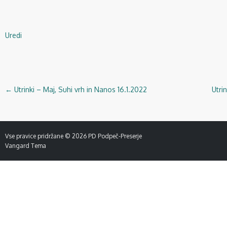
Uredi
←
Utrinki – Maj, Suhi vrh in Nanos 16.1.2022
Utri
Navigacija
objav
Vse pravice pridržane © 2026
PD Podpeč-Preserje
Vangard Tema