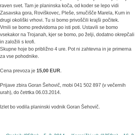
raven svet. Tam je planinska koča, od koder se lepo vidi
Zasavska gora, Roviškovec, Pleše, smučišče Marela, Kum in
drugi okoliški vrhovi. Tu si bomo privoščili krajši počitek.
Vrnili se bomo predvidoma po isti poti. Ustavili se bomo
vsekakor na Trojanah, kjer se bomo, po želji, dodatno okrepčali
in založili s krofi.
Skupne hoje bo približno 4 ure. Pot ni zahtevna in je primerna
za vse pohodnike.
Cena prevoza je
15,00 EUR
.
Prijave zbira Goran Šehovič, mobi 041 502 897 (v večernih
urah), do četrtka 06.03.2014.
Izlet bo vodila planinski vodnik Goran Šehovič.