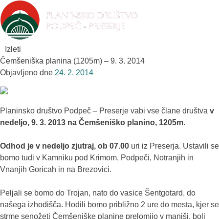
Izleti
Čemšeniška planina (1205m) – 9. 3. 2014
Objavljeno dne
24. 2. 2014
Planinsko društvo Podpeč – Preserje vabi vse člane društva
v
nedeljo, 9. 3. 2013 na Čemšeniško planino, 1205m
.
Odhod je v nedeljo zjutraj, ob 07.00
uri iz Preserja. Ustavili se
bomo tudi v Kamniku pod Krimom, Podpeči, Notranjih in
Vnanjih Goricah in na Brezovici.
Peljali se bomo do Trojan, nato do vasice Šentgotard, do
našega izhodišča. Hodili bomo približno 2 ure do mesta, kjer se
strme senožeti Čemšeniške planine prelomijo v manjši, bolj