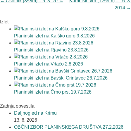
Navigacija
←
Osolnik (858m) – 5. 3. 2014
Kamniški vrh (1259m) – 16. 3.
objav
2014
→
Izleti
Planinski izlet na Kalško goro 9.8.2026
Planinski izlet na Rjavino 23.8.2026
Planinski izlet na Vrtačo 2.8.2026
Planinski izlet na Bavški Grintavec 26.7.2026
Planinski izlet na Črno prst 19.7.2026
Zadnja obvestila
Daljnogled na Krimu
13. 6. 2026
OBČNI ZBOR PLANINSKEGA DRUŠTVA 27.2.2026