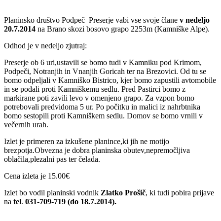
Planinsko društvo Podpeč Preserje vabi vse svoje člane
v nedeljo
20.7.2014
na Brano skozi bosovo grapo 2253m (Kamniške Alpe).
Odhod je v nedeljo zjutraj:
Preserje ob 6 uri,ustavili se bomo tudi v Kamniku pod Krimom,
Podpeči, Notranjih in Vnanjih Goricah ter na Brezovici. Od tu se
bomo odpeljali v Kamniško Bistrico, kjer bomo zapustili avtomobile
in se podali proti Kamniškemu sedlu. Pred Pastirci bomo z
markirane poti zavili levo v omenjeno grapo. Za vzpon bomo
potrebovali predvidoma 5 ur. Po počitku in malici iz nahrbtnika
bomo sestopili proti Kamniškem sedlu. Domov se bomo vrnili v
večernih urah.
Izlet je primeren za izkušene planince,ki jih ne motijo
brezpotja.Obvezna je dobra planinska obutev,nepremočljiva
oblačila,plezalni pas ter čelada.
Cena izleta je 15.00€
Izlet bo vodil planinski vodnik
Zlatko Prošič
, ki tudi pobira prijave
na
tel
.
031-709-719 (do 18.7.2014).