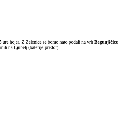
1,5 ure hoje). Z Zelenice se bomo nato podali na vrh
Begunjščice
rnili na Ljubelj (baterije-predor).