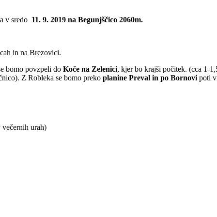
a v sredo
11. 9. 2019 na Begunjščico 2060m.
cah in na Brezovici.
 se bomo povzpeli do
Koče na Zelenici
, kjer bo krajši počitek. (cca 1-
čnico). Z Robleka se bomo preko
planine Preval in po Bornovi
poti v
 večernih urah)