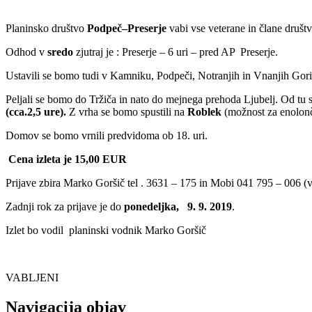
Planinsko društvo
Podpeč–Preserje
vabi vse veterane in člane društv
Odhod v
sredo
zjutraj je : Preserje – 6 uri – pred AP Preserje.
Ustavili se bomo tudi v Kamniku, Podpeči, Notranjih in Vnanjih Gori
Peljali se bomo do Tržiča in nato do mejnega prehoda Ljubelj. Od tu
(cca.2,5 ure).
Z vrha se bomo spustili na
Roblek
(možnost za enolon
Domov se bomo vrnili predvidoma ob 18. uri.
Cena izleta je 15,00 EUR
Prijave zbira Marko Goršič tel . 3631 – 175 in Mobi 041 795 – 006 (v
Zadnji rok za prijave je do
ponedeljka,
9. 9. 2019
.
Izlet bo vodil planinski vodnik Marko Goršič
VABLJENI
Navigacija objav