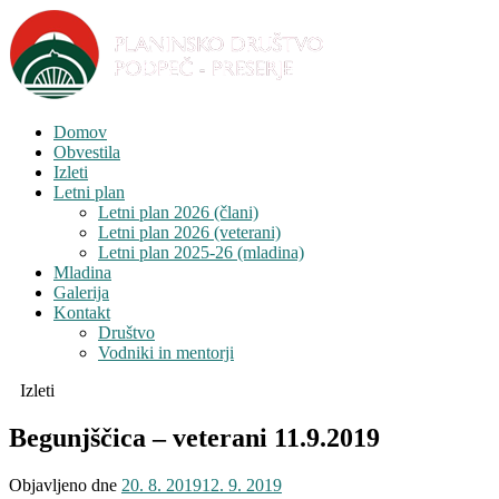
Domov
Obvestila
Izleti
Letni plan
Letni plan 2026 (člani)
Letni plan 2026 (veterani)
Letni plan 2025-26 (mladina)
Mladina
Galerija
Kontakt
Društvo
Vodniki in mentorji
Izleti
Begunjščica – veterani 11.9.2019
Objavljeno dne
20. 8. 2019
12. 9. 2019