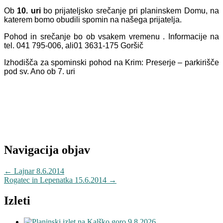
Ob
10. uri
bo prijateljsko srečanje pri planinskem Domu, na
katerem bomo obudili spomin na našega prijatelja.
Pohod in srečanje bo ob vsakem vremenu . Informacije na
tel. 041 795-006, ali01 3631-175 Goršič
Izhodišča za spominski pohod na Krim: Preserje – parkirišče
pod sv. Ano ob 7. uri
Navigacija objav
←
Lajnar 8.6.2014
Rogatec in Lepenatka 15.6.2014
→
Izleti