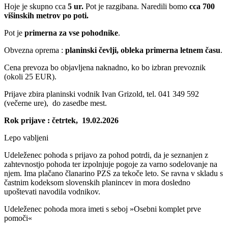
Hoje je skupno cca
5 ur.
Pot je razgibana. Naredili bomo
cca 700
višinskih metrov po poti.
Pot je
primerna za vse pohodnike
.
Obvezna oprema :
planinski čevlji, obleka primerna letnem času
.
Cena prevoza bo objavljena naknadno, ko bo izbran prevoznik
(okoli 25 EUR).
Prijave zbira planinski vodnik Ivan Grizold, tel. 041 349 592
(večerne ure), do zasedbe mest.
Rok prijave : četrtek, 19.02.2026
Lepo vabljeni
Udeleženec pohoda s prijavo za pohod potrdi, da je seznanjen z
zahtevnostjo pohoda ter izpolnjuje pogoje za varno sodelovanje na
njem. Ima plačano članarino PZS za tekoče leto. Se ravna v skladu s
častnim kodeksom slovenskih planincev in mora dosledno
upoštevati navodila vodnikov.
Udeleženec pohoda mora imeti s seboj »Osebni komplet prve
pomoči«