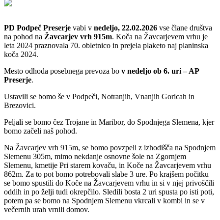
PD Podpeč Preserje
vabi v
nedeljo, 22.02.2026
vse člane društva
na pohod na
Žavcarjev vrh 915m
. Koča na Žavcarjevem vrhu je
leta 2024 praznovala 70. obletnico in prejela plaketo naj planinska
koča 2024.
Mesto odhoda posebnega prevoza bo
v nedeljo ob 6. uri – AP
Preserje
.
Ustavili se bomo še v Podpeči, Notranjih, Vnanjih Goricah in
Brezovici.
Peljali se bomo čez Trojane in Maribor, do Spodnjega Slemena, kjer
bomo začeli naš pohod.
Na Žavcarjev vrh 915m, se bomo povzpeli z izhodišča na Spodnjem
Slemenu 305m, mimo nekdanje osnovne šole na Zgornjem
Slemenu, kmetije Pri starem kovaču, in Koče na Žavcarjevem vrhu
862m. Za to pot bomo potrebovali slabe 3 ure. Po krajšem počitku
se bomo spustili do Koče na Žavcarjevem vrhu in si v njej privoščili
oddih in po želji tudi okrepčilo. Sledili bosta 2 uri spusta po isti poti,
potem pa se bomo na Spodnjem Slemenu vkrcali v kombi in se v
večernih urah vrnili domov.