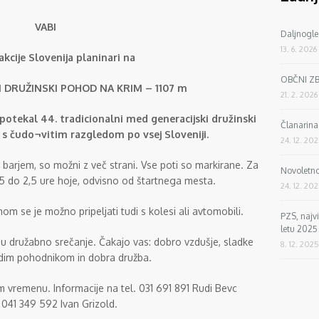
VABI
Daljnogle
13. 6. 2026
akcije Slovenija planinari na
OBČNI Z
I DRUŽINSKI POHOD NA KRIM – 1107 m
21. 2. 2026
potekal 44. tradicionalni med generacijski družinski
Članarin
s čudo¬vitim razgledom po vsej Sloveniji.
24. 12. 20
barjem, so možni z več strani. Vse poti so markirane. Za
Novoletno
,5 do 2,5 ure hoje, odvisno od štartnega mesta.
24. 12. 20
m se je možno pripeljati tudi s kolesi ali avtomobili.
PZS, najv
letu 2025
u družabno srečanje. Čakajo vas: dobro vzdušje, sladke
8. 12. 2025
dim pohodnikom in dobra družba.
 vremenu. Informacije na tel. 031 691 891 Rudi Bevc
a 041 349 592 Ivan Grizold.