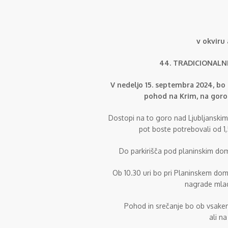
v okviru 
44. TRADICIONALN
V nedeljo 15. septembra 2024, bo 
pohod na Krim, na goro 
Dostopi na to goro nad Ljubljanskim 
pot boste potrebovali od 1
Do parkirišča pod planinskim domo
Ob 10.30 uri bo pri Planinskem dom
nagrade mla
Pohod in srečanje bo ob vsakem
ali n