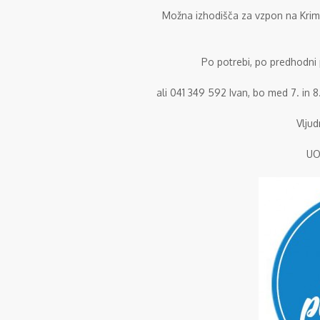
Možna izhodišča za vzpon na Krim 
Po potrebi, po predhodni p
ali 041 349 592 Ivan, bo med 7. in 
Vljud
UO