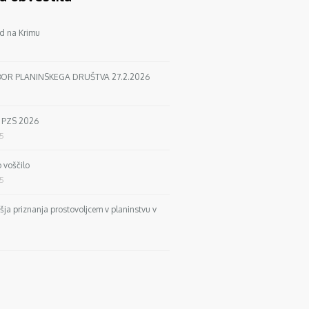
d na Krimu
BOR PLANINSKEGA DRUŠTVA 27.2.2026
a PZS 2026
25
 voščilo
25
išja priznanja prostovoljcem v planinstvu v