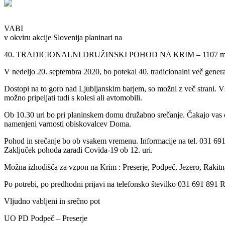
VABI
v okviru akcije Slovenija planinari na
40. TRADICIONALNI DRUŽINSKI POHOD NA KRIM – 1107 
V nedeljo 20. septembra 2020, bo potekal 40. tradicionalni več gener
Dostopi na to goro nad Ljubljanskim barjem, so možni z več strani. V
možno pripeljati tudi s kolesi ali avtomobili.
Ob 10.30 uri bo pri planinskem domu družabno srečanje. Čakajo vas 
namenjeni varnosti obiskovalcev Doma.
Pohod in srečanje bo ob vsakem vremenu. Informacije na tel. 031 69
Zaključek pohoda zaradi Covida-19 ob 12. uri.
Možna izhodišča za vzpon na Krim : Preserje, Podpeč, Jezero, Rakit
Po potrebi, po predhodni prijavi na telefonsko številko 031 691 891 R
Vljudno vabljeni in srečno pot
UO PD Podpeč – Preserje