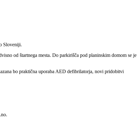
 Sloveniji.
 odvisno od štartnega mesta. Do parkirišča pod planinskim domom se je
zana bo praktična uporaba AED defibrilatorja, novi pridobitvi
Ano.