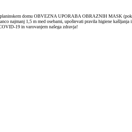
, pri planinskem domu OBVEZNA UPORABA OBRAZNIH MASK (pokrita nos 
tanco najmanj 1,5 m med osebami, upoštevati pravila higiene kašljanja in
 s COVID-19 in varovanjem našega zdravja!