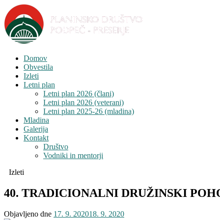
Domov
Obvestila
Izleti
Letni plan
Letni plan 2026 (člani)
Letni plan 2026 (veterani)
Letni plan 2025-26 (mladina)
Mladina
Galerija
Kontakt
Društvo
Vodniki in mentorji
Izleti
40. TRADICIONALNI DRUŽINSKI POHO
Objavljeno dne
17. 9. 2020
18. 9. 2020