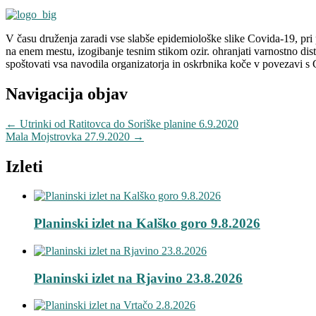
V času druženja zaradi vse slabše epidemiološke slike Covida-19
na enem mestu, izogibanje tesnim stikom ozir. ohranjati varnostno dis
spoštovati vsa navodila organizatorja in oskrbnika koče v povezavi
Navigacija objav
←
Utrinki od Ratitovca do Soriške planine 6.9.2020
Mala Mojstrovka 27.9.2020
→
Izleti
Planinski izlet na Kalško goro 9.8.2026
Planinski izlet na Rjavino 23.8.2026