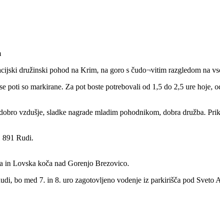
m
acijski družinski pohod na Krim, na goro s čudo¬vitim razgledom na vso
se poti so markirane. Za pot boste potrebovali od 1,5 do 2,5 ure hoje,
dobro vzdušje, sladke nagrade mladim pohodnikom, dobra družba. Prika
1 891 Rudi.
na in Lovska koča nad Gorenjo Brezovico.
udi, bo med 7. in 8. uro zagotovljeno vodenje iz parkirišča pod Sveto 