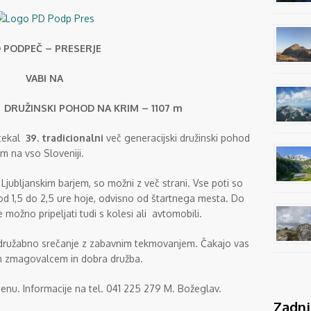
 PODPEČ – PRESERJE
VABI NA
I DRUŽINSKI POHOD NA KRIM – 1107 m
otekal
39. tradicionalni
več generacijski družinski pohod
m na vso Sloveniji.
Ljubljanskim barjem, so možni z več strani. Vse poti so
d 1,5 do 2,5 ure hoje, odvisno od štartnega mesta. Do
možno pripeljati tudi s kolesi ali avtomobili.
družabno srečanje z zabavnim tekmovanjem. Čakajo vas
m zmagovalcem in dobra družba.
nu. Informacije na tel. 041 225 279 M. Božeglav.
Zadnj