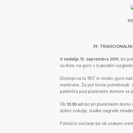
PD
39. TRADICIONALN
V
nedeljo 15. septembra 2019
, bo p
na Krim, na goro s čudo­vitim razgledo
Dostopi na to 1107 m visoko goro nad 
markirane. Za pot boste potrebovali o
parkirišča pod planinskim domom se je 
Ob
10.30 uri
bo pri planinskem domu 
dobro vzdušje, sladke nagrade mladi
Pohod in srečanje bo ob vsakem vreme