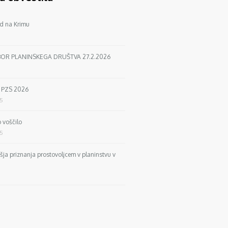
d na Krimu
BOR PLANINSKEGA DRUŠTVA 27.2.2026
a PZS 2026
25
 voščilo
25
išja priznanja prostovoljcem v planinstvu v