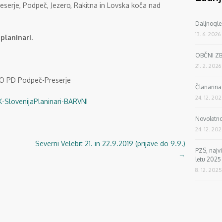
eserje, Podpeč, Jezero, Rakitna in Lovska koča nad
Daljnogle
13. 6. 2026
planinari.
OBČNI Z
21. 2. 2026
O PD Podpeč-Preserje
Članarin
24. 12. 20
Novoletno
24. 12. 20
Severni Velebit 21. in 22.9.2019 (prijave do 9.9.)
PZS, najv
→
letu 2025
8. 12. 2025