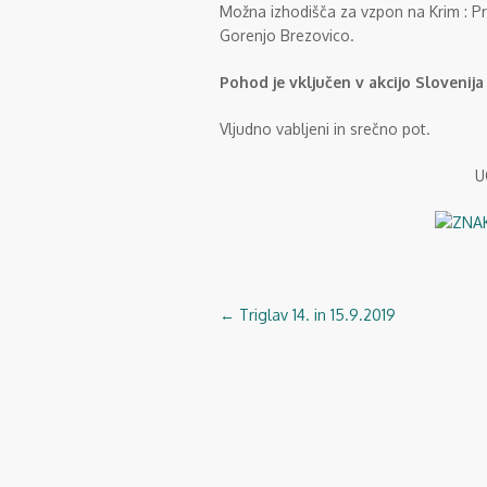
Možna izhodišča za vzpon na Krim : Pr
Gorenjo Brezovico.
Pohod je vključen v akcijo Slovenija 
Vljudno vabljeni in srečno pot.
U
←
Triglav 14. in 15.9.2019
Navigacija
objav