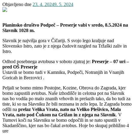
Objavljeno dne
23. 4. 2024
9. 5. 2024
Planinsko društvo Podpeč – Preserje vabi v sredo, 8.5.2024 na
Slavnik 1028 m.
Slavnik je najvišja gora v Čičariji. S svojo lego kraljuje nad
Slovensko Istro, zato je z njega čudovit razgled na Tržaški zaliv in
Istro.
Odhod posebnega avtobusa v soboto zjutraj je:
Preserje – 07 uri –
pred OŠ Preserje
Ustavili se bomo tudi v Kamniku, Podpeči, Notranjih in Vnanjih
Goricah in Brezovici .
Peljali se bomo mimo Postojne, Kozine, Obrova do Zagrada, kjer
bomo zapustili avtobus. Naše izhodišče in celotna pot na Slavnik
nas bo vodila po malo znanih vrhovih in prelazih tako, da bo tudi za
tiste, ki so na Slavniku že bili neznana in zelo lepa. Iz Zagrada bomo
odšli na
prelaz Velika Vrata, nato na Veliko Plešivico, Mala
Vrata, nato pod Čukom na Grižan in z njega na Slavnik
. V
Tumovi koči na Slavniku se bomo odpočili in se nato spustili v
Skadanščino, kjer nas bo čakal avtobus. Hoje bo skupaj približno 4
ure