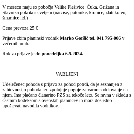
V mesecu maju so pobočja Velike Plešivice, Čuka, Grižana in
Slavnika pokrita s cvetjem (narcise, potonike, kronice, zlati koren,
šmarnice itd.)
Cena prevoza 25 €
Prijave zbira planinski vodnik
Marko Goršič tel. 041 795-006
v
večernih urah.
Rok za prijave je do
ponedeljka 6.5.2024.
VABLJENI
Udeleženec pohoda s prijavo za pohod potrdi, da je seznanjen z
zahtevnostjo pohoda ter izpolnjuje pogoje za varno sodelovanje na
njem. Ima plačano članarino PZS za tekoče leto. Se ravna v skladu s
častnim kodeksom slovenskih planincev in mora dosledno
upoštevati navodila vodnikov.