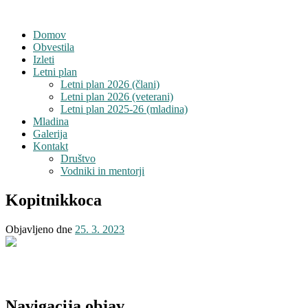
Domov
Obvestila
Izleti
Letni plan
Letni plan 2026 (člani)
Letni plan 2026 (veterani)
Letni plan 2025-26 (mladina)
Mladina
Galerija
Kontakt
Društvo
Vodniki in mentorji
Kopitnikkoca
Objavljeno dne
25. 3. 2023
Navigacija objav