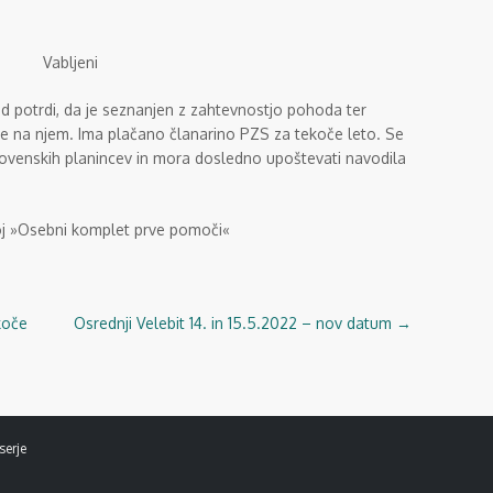
Vabljeni
 potrdi, da je seznanjen z zahtevnostjo pohoda ter
je na njem. Ima plačano članarino PZS za tekoče leto. Se
ovenskih planincev in mora dosledno upoštevati navodila
j »Osebni komplet prve pomoči«
koče
Osrednji Velebit 14. in 15.5.2022 – nov datum
→
serje