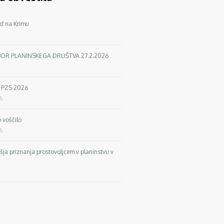
d na Krimu
BOR PLANINSKEGA DRUŠTVA 27.2.2026
a PZS 2026
25
 voščilo
25
išja priznanja prostovoljcem v planinstvu v