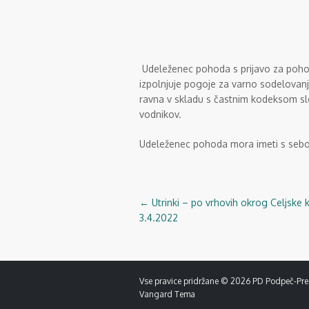
Udeleženec pohoda s prijavo za pohod
izpolnjuje pogoje za varno sodelovan
ravna v skladu s častnim kodeksom sl
vodnikov.
Udeleženec pohoda mora imeti s sebo
←
Utrinki – po vrhovih okrog Celjske 
Navigacija
3.4.2022
objav
Vse pravice pridržane © 2026
PD Podpeč-Pre
Vangard Tema