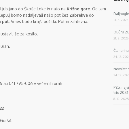
Ljubljano do Škofje Loke in nato na
Križno gore
. Od tam
Daljnogle
Čepulj bomo nadaljevali našo pot čez
Zabrekve
do
13. 6. 2026
n pol
. Vmes bodo krajši počitki. Pot ni zahtevna.
OBČNI Z
tavili še za kosilo.
21. 2. 2026
 urah.
Članarin
24. 12. 20
Novoletno
24. 12. 20
175 ali 041 795-006 v večernih urah
PZS, najv
letu 2025
8. 12. 2025
022
 Goršič