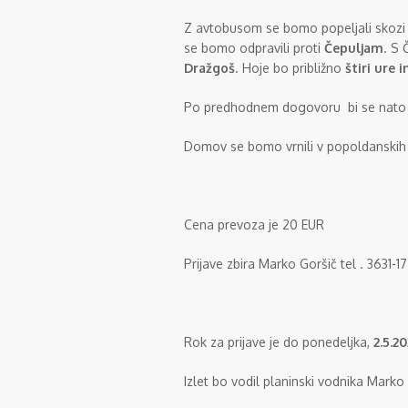
Z avtobusom se bomo popeljali skozi 
se bomo odpravili proti
Čepuljam
. S 
Dražgoš
. Hoje bo približno
štiri ure i
Po predhodnem dogovoru bi se nato us
Domov se bomo vrnili v popoldanskih
Cena prevoza je 20 EUR
Prijave zbira Marko Goršič tel . 3631-
Rok za prijave je do ponedeljka,
2.5.2
Izlet bo vodil planinski vodnika Marko