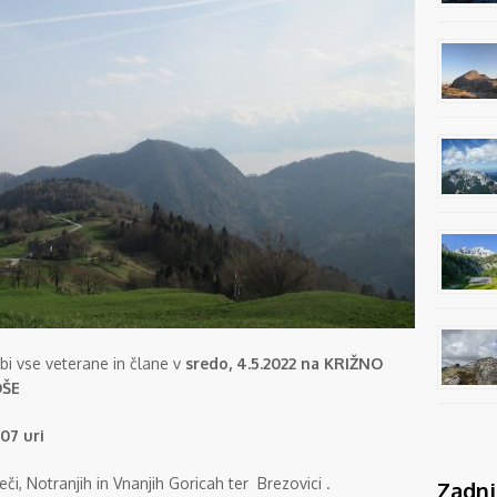
bi vse veterane in člane v
sredo, 4.5.2022 na KRIŽNO
OŠE
07 uri
či, Notranjih in Vnanjih Goricah ter Brezovici .
Zadnj