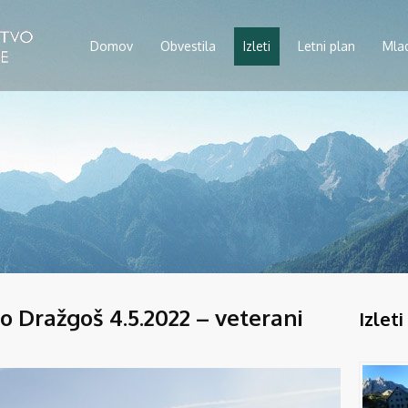
Domov
Obvestila
Izleti
Letni plan
Mla
do Dražgoš 4.5.2022 – veterani
Izleti