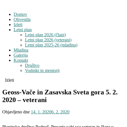
Domov
Obvestila
Izleti
Letni plan
Letni plan 2026 (člani)
Letni plan 2026 (veterani)
Letni plan 2025-26 (mladina)
Mladina
Galerija
Kontakt
Društvo
Vodniki in mentorji
Izleti
Geoss-Vače in Zasavska Sveta gora 5. 2.
2020 – veterani
Objavljeno dne
14. 1. 2020
6. 2. 2020
Planinsko društvo Podpeč–Preserje vabi vse veteran in člane v