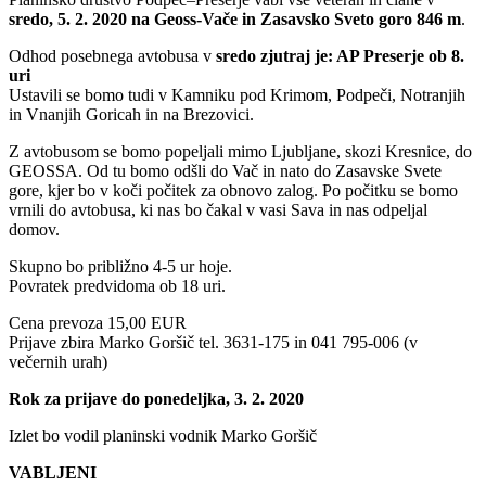
sredo, 5. 2. 2020 na Geoss-Vače in Zasavsko Sveto goro 846 m
.
Odhod posebnega avtobusa v
sredo zjutraj je: AP Preserje ob 8.
uri
Ustavili se bomo tudi v Kamniku pod Krimom, Podpeči, Notranjih
in Vnanjih Goricah in na Brezovici.
Z avtobusom se bomo popeljali mimo Ljubljane, skozi Kresnice, do
GEOSSA. Od tu bomo odšli do Vač in nato do Zasavske Svete
gore, kjer bo v koči počitek za obnovo zalog. Po počitku se bomo
vrnili do avtobusa, ki nas bo čakal v vasi Sava in nas odpeljal
domov.
Skupno bo približno 4-5 ur hoje.
Povratek predvidoma ob 18 uri.
Cena prevoza 15,00 EUR
Prijave zbira Marko Goršič tel. 3631-175 in 041 795-006 (v
večernih urah)
Rok za prijave do ponedeljka, 3. 2. 2020
Izlet bo vodil planinski vodnik Marko Goršič
VABLJENI